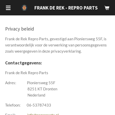
Ga
FRANK DE REK - REPRO PARTS
direct
naar
de
Privacy beleid
hoofdinhoud
Frank de Rek Repro Parts, gevestigd aan Pioniersweg 55F, is
verantwoordelijk voor de verwerking van persoonsgegevens
zoals weergegeven in deze privacyverklaring.
Contactgegevens:
Frank de Rek Repro Parts
Adres: Pioniersweg 55F
8251 KT Dronten
Nederland
Telefoon: 06-53787433
Email:
info@reproparts.nl