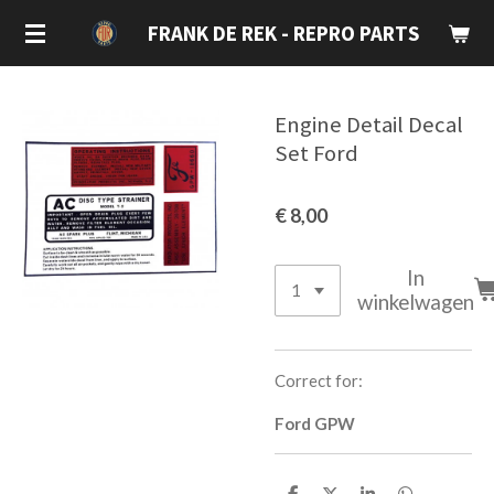
Ga
FRANK DE REK - REPRO PARTS
direct
naar
de
Engine Detail Decal
hoofdinhoud
Set Ford
€ 8,00
In
winkelwagen
Correct for:
Ford GPW