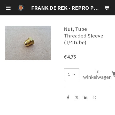
Ga
FRANK DE REK - REPRO PARTS
direct
naar
de
Nut, Tube
hoofdinhoud
Threaded Sleeve
(1/4 tube)
€ 4,75
In
winkelwagen
D
D
S
D
e
e
h
e
l
e
a
l
e
l
r
e
n
e
n