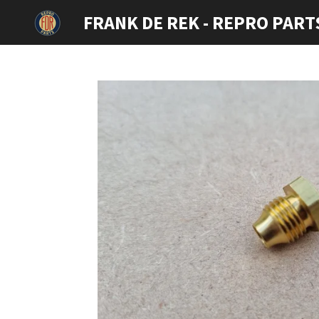
Ga
FRANK DE REK - REPRO PART
direct
naar
de
hoofdinhoud