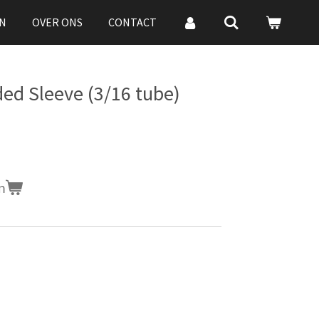
N
OVER ONS
CONTACT
ed Sleeve (3/16 tube)
n