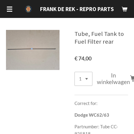
Ga
FRANK DE REK - REPRO PARTS
direct
naar
de
Tube, Fuel Tank to
hoofdinhoud
Fuel Filter rear
€ 74,00
In
winkelwagen
Correct for:
Dodge WC62/63
Partnumber: Tube CC-
925818