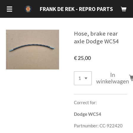
Ga
FRANK DE REK - REPRO PARTS
direct
naar
de
Hose, brake rear
hoofdinhoud
axle Dodge WC54
€ 25,00
In
winkelwagen
Correct for:
Dodge WC54
Partnumber: CC-922420