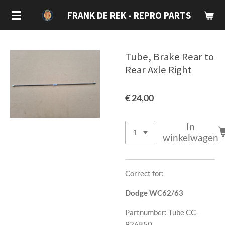
Ga
FRANK DE REK - REPRO PARTS
direct
naar
de
Tube, Brake Rear to
hoofdinhoud
Rear Axle Right
€ 24,00
In
winkelwagen
Correct for:
Dodge WC62/63
Partnumber: Tube CC-
926850