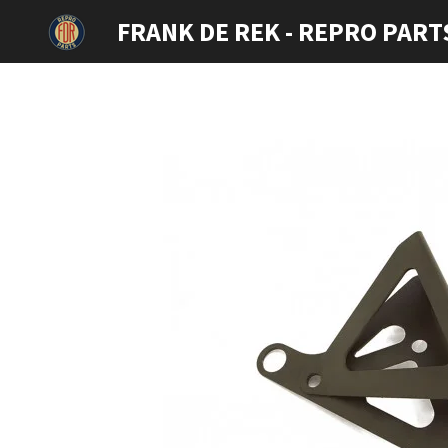
Ga
FRANK DE REK - REPRO PART
direct
naar
de
hoofdinhoud