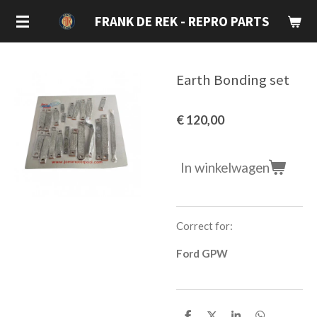
Ga
FRANK DE REK - REPRO PARTS
direct
naar
de
Earth Bonding set
hoofdinhoud
€ 120,00
In winkelwagen
Correct for:
Ford GPW