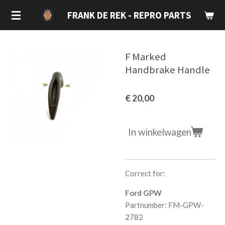
Ga
FRANK DE REK - REPRO PARTS
direct
naar
de
F Marked
hoofdinhoud
Handbrake Handle
€ 20,00
In winkelwagen
Correct for:
Ford GPW
Partnumber: FM-GPW-
2782