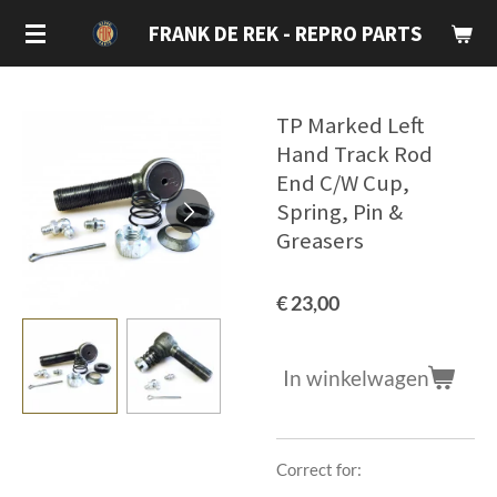
Ga
FRANK DE REK - REPRO PARTS
direct
naar
de
TP Marked Left
hoofdinhoud
Hand Track Rod
End C/W Cup,
Spring, Pin &
Greasers
€ 23,00
In winkelwagen
Correct for: