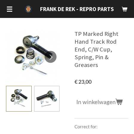
Ga
FRANK DE REK - REPRO PARTS
direct
naar
de
TP Marked Right
hoofdinhoud
Hand Track Rod
End, C/W Cup,
Spring, Pin &
Greasers
€ 23,00
In winkelwagen
Correct for: