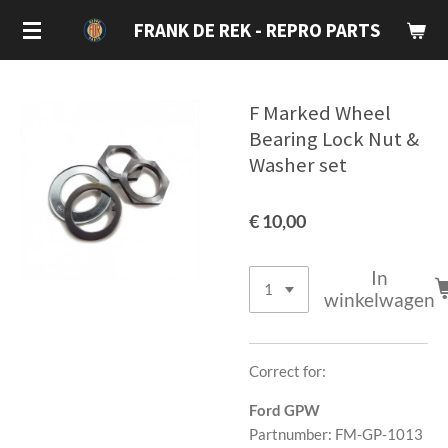
Ga
FRANK DE REK - REPRO PARTS
direct
naar
de
F Marked Wheel
hoofdinhoud
Bearing Lock Nut &
Washer set
€ 10,00
In
winkelwagen
Correct for:
Ford GPW
Partnumber: FM-GP-1013