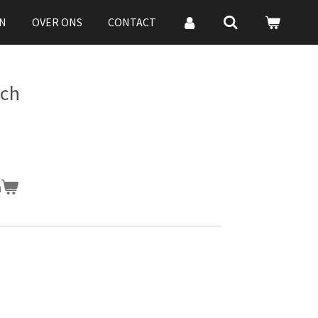
N
OVER ONS
CONTACT
tch
n