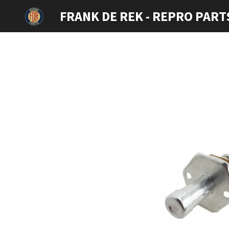
Ga
FRANK DE REK - REPRO PART
direct
naar
de
hoofdinhoud