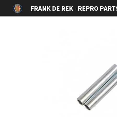
Ga
FRANK DE REK - REPRO PART
direct
naar
de
hoofdinhoud