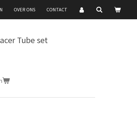
N
OVER ONS
CONTACT
acer Tube set
n