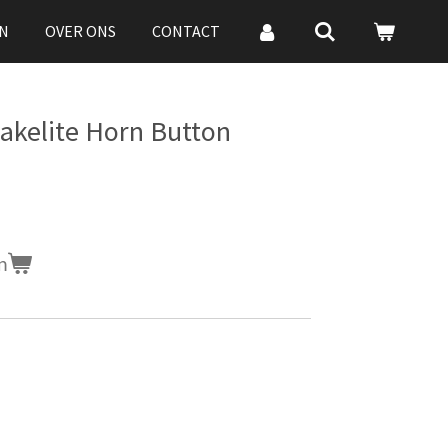
N
OVER ONS
CONTACT
akelite Horn Button
n