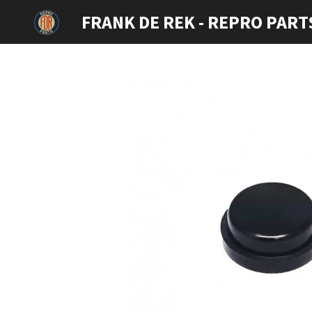
Ga
FRANK DE REK - REPRO PART
direct
naar
de
hoofdinhoud