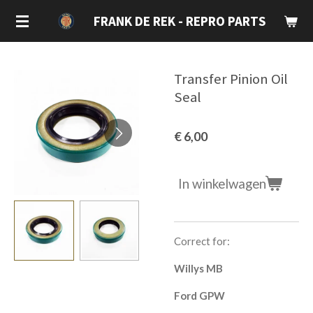
Ga
FRANK DE REK - REPRO PARTS
direct
naar
de
Transfer Pinion Oil
hoofdinhoud
Seal
€ 6,00
In winkelwagen
Correct for:
Willys MB
Ford GPW