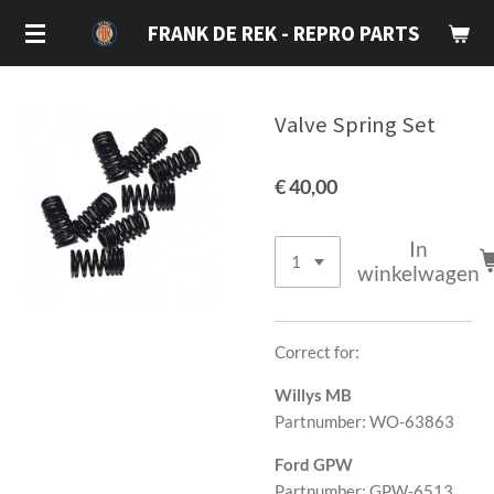
Ga
FRANK DE REK - REPRO PARTS
direct
naar
de
Valve Spring Set
hoofdinhoud
€ 40,00
In
winkelwagen
Correct for:
Willys MB
Partnumber: WO-63863
Ford GPW
Partnumber: GPW-6513