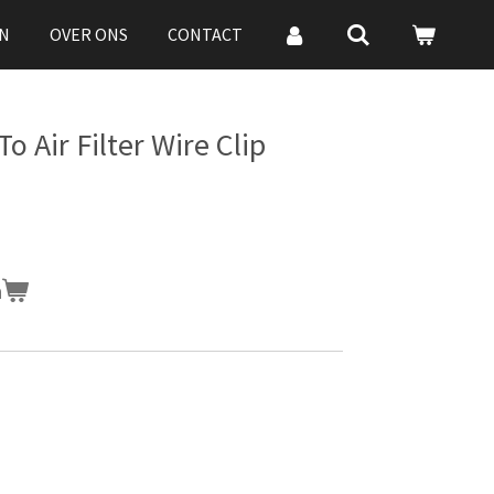
N
OVER ONS
CONTACT
o Air Filter Wire Clip
n