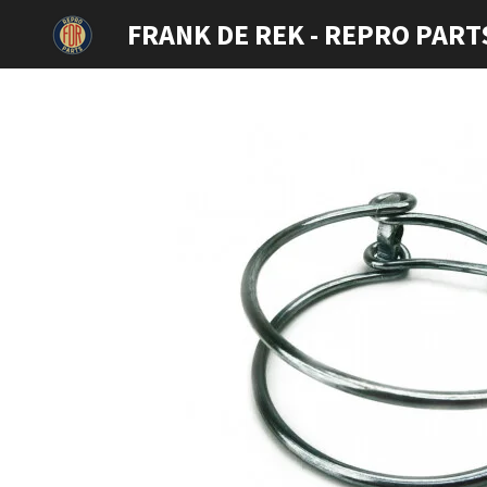
Ga
FRANK DE REK - REPRO PART
direct
naar
de
hoofdinhoud