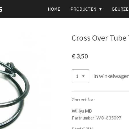
S
HOME
PRODUCTEN
BEURZE
Cross Over Tube T
€ 3,50
In winkelwage
Correct for:
Willys MB
Partnumber: WO-635097
Ford GPW