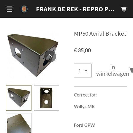
Ga
FRANK DE REK - REPRO PARTS
direct
naar
de
MP50 Aerial Bracket
hoofdinhoud
€ 35,00
In
winkelwagen
Correct for:
Willys MB
Ford GPW