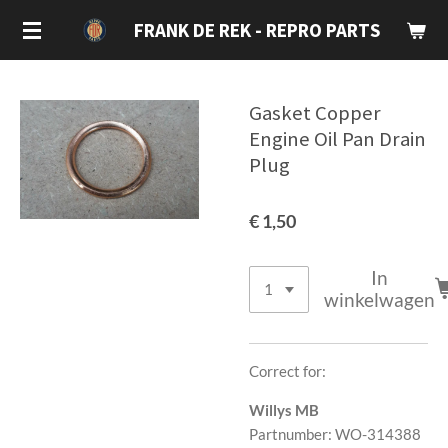
Ga
FRANK DE REK - REPRO PARTS
direct
naar
de
Gasket Copper
hoofdinhoud
Engine Oil Pan Drain
Plug
€ 1,50
In
winkelwagen
Correct for:
Willys MB
Partnumber: WO-314388