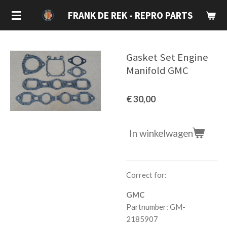
Ga
FRANK DE REK - REPRO PARTS
direct
naar
de
Gasket Set Engine
hoofdinhoud
Manifold GMC
€ 30,00
In winkelwagen
Correct for:
GMC
Partnumber: GM-
2185907