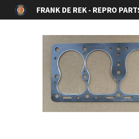
Ga
FRANK DE REK - REPRO PART
direct
naar
de
hoofdinhoud