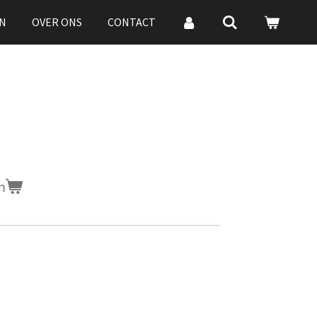
N
OVER ONS
CONTACT
n