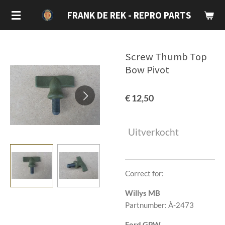
Ga
FRANK DE REK - REPRO PARTS
direct
naar
de
Screw Thumb Top
hoofdinhoud
Bow Pivot
€ 12,50
Uitverkocht
Correct for:
Willys MB
Partnumber: À-2473
Ford GPW